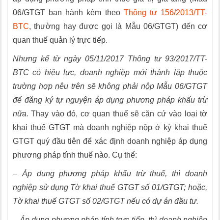
06/GTGT ban hành kèm theo
Thông tư 156/2013/TT-
BTC
, thường hay được gọi là Mẫu 06/GTGT) đến cơ
quan thuế quản lý trực tiếp.
Nhưng kể từ ngày 05/11/2017 Thông tư 93/2017/TT-
BTC có hiệu lực, doanh nghiệp mới thành lập thuộc
trường hợp nêu trên sẽ không phải nộp Mẫu 06/GTGT
để đăng ký tự nguyện áp dụng phương pháp khấu trừ
nữa.
Thay vào đó, cơ quan thuế sẽ căn cứ vào loại tờ
khai thuế GTGT mà doanh nghiệp nộp ở kỳ khai thuế
GTGT quý đầu tiên để xác định doanh nghiệp áp dụng
phương pháp tính thuế nào. Cụ thể:
–
Áp dụng phương pháp khấu trừ thuế, thì doanh
nghiệp sử dụng Tờ khai thuế GTGT số 01/GTGT; hoặc,
Tờ khai thuế GTGT số 02/GTGT nếu có dự án đầu tư.
–
Áp dụng phương pháp tính trực tiếp, thì doanh nghiệp