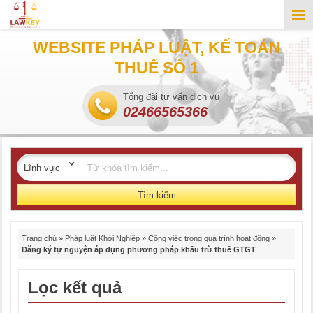
WEBSITE PHÁP LUẬT, KẾ TOÁN
THUẾ SỐ 1
Tổng đài tư vấn dịch vụ
02466565366
Tìm kiếm
Trang chủ
»
Pháp luật Khởi Nghiệp
»
Công việc trong quá trình hoạt động
»
Đăng ký tự nguyện áp dụng phương pháp khấu trừ thuế GTGT
Lọc kết quả