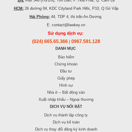
ĐN:
Kiệt 546 (H5/1/8), Tôn Đản, P. Hoà Phát, Q. Cẩm Lệ
HCM:
26 đường 04, KDC Cityland Park Hills, P10, Q Gò Vấp
Hải Phòng:
44, TDP 4, thị trấn An Dương
E: contact@lawkey.vn
Sử dụng dịch vụ:
(024) 665.65.366
0967.591.128
|
DANH MỤC
Bảo hiểm
Chứng khoán
Đầu tư
Giấy phép
Hình sự
Nhà ở – Bất động sản
Xuất nhập khẩu – Ngoại thương
DỊCH VỤ NỔI BẬT
Dịch vụ thành lập công ty
Dịch vụ kế toán
Dịch vụ thay đổi đăng ký kinh doanh