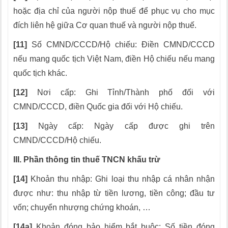
hoặc địa chỉ của người nộp thuế để phục vụ cho mục
đích liên hệ giữa Cơ quan thuế và người nộp thuế.
[11]
Số CMND/CCCD/Hộ chiếu: Điền CMND/CCCD
nếu mang quốc tịch Việt Nam, điền Hộ chiếu nếu mang
quốc tịch khác.
[12]
Nơi cấp: Ghi Tỉnh/Thành phố đối với
CMND/CCCD, điền Quốc gia đối với Hộ chiếu.
[13]
Ngày cấp: Ngày cấp được ghi trên
CMND/CCCD/Hộ chiếu.
III. Phần thông tin thuế TNCN khấu trừ
[14]
Khoản thu nhập: Ghi loại thu nhập cá nhân nhận
được như: thu nhập từ tiền lương, tiền công; đầu tư
vốn; chuyển nhượng chứng khoán, …
[14a]
Khoản đóng bảo hiểm bắt buộc: Số tiền đóng