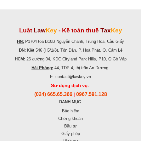
Luật
Law
Key
-
Kế toán thuế
Tax
Key
HN:
P1704 toà B10B Nguyễn Chánh, Trung Hoà, Cầu Giấy
ĐN:
Kiệt 546 (H5/1/8), Tôn Đản, P. Hoà Phát, Q. Cẩm Lệ
HCM:
26 đường 04, KDC Cityland Park Hills, P10, Q Gò Vấp
Hải Phòng:
44, TDP 4, thị trấn An Dương
E: contact@lawkey.vn
Sử dụng dịch vụ:
(024) 665.65.366
0967.591.128
|
DANH MỤC
Bảo hiểm
Chứng khoán
Đầu tư
Giấy phép