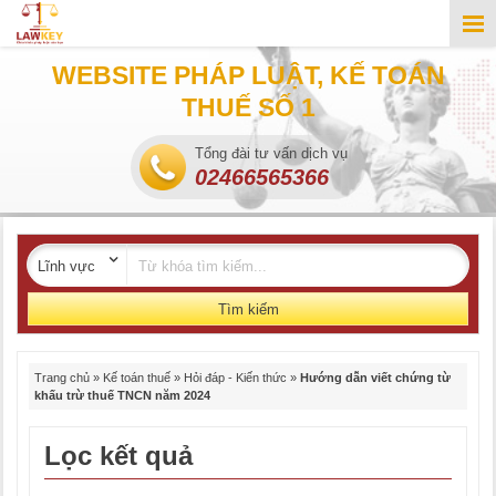
WEBSITE PHÁP LUẬT, KẾ TOÁN
THUẾ SỐ 1
Tổng đài tư vấn dịch vụ
02466565366
Tìm kiếm
Trang chủ
»
Kế toán thuế
»
Hỏi đáp - Kiến thức
»
Hướng dẫn viết chứng từ
khấu trừ thuế TNCN năm 2024
Lọc kết quả