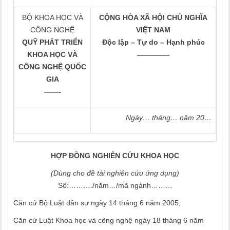
BỘ KHOA HỌC VÀ
CỘNG HÒA XÃ HỘI CHỦ NGHĨA
CÔNG NGHỆ
VIỆT NAM
QUỸ PHÁT TRIỂN
Độc lập – Tự do – Hạnh phúc
KHOA HỌC VÀ
————–
CÔNG NGHỆ QUỐC
GIA
——-
Ngày… tháng… năm 20…
HỢP ĐỒNG NGHIÊN CỨU KHOA HỌC
(Dùng cho đề tài nghiên cứu ứng dụng)
Số:………./năm…/mã ngành………
Căn cứ Bộ Luật dân sự ngày 14 tháng 6 năm 2005;
Căn cứ Luật Khoa học và công nghệ ngày 18 tháng 6 năm