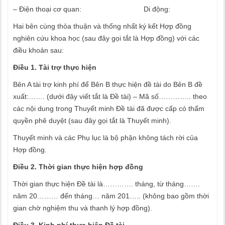
– Điện thoại cơ quan: Di động:
Hai bên cùng thỏa thuận và thống nhất ký kết Hợp đồng
nghiên cứu khoa học (sau đây gọi tắt là Hợp đồng) với các
điều khoản sau:
Điều 1. Tài trợ thực hiện
Bên A tài trợ kinh phí để Bên B thực hiện đề tài do Bên B đề
xuất:……. (dưới đây viết tắt là Đề tài) – Mã số………….. theo
các nội dung trong Thuyết minh Đề tài đã được cấp có thẩm
quyền phê duyệt (sau đây gọi tắt là Thuyết minh).
Thuyết minh và các Phụ lục là bộ phận không tách rời của
Hợp đồng.
Điều 2. Thời gian thực hiện hợp đồng
Thời gian thực hiện Đề tài là…………. tháng, từ tháng…….
năm 20……… đến tháng… năm 201….. (không bao gồm thời
gian chờ nghiệm thu và thanh lý hợp đồng).