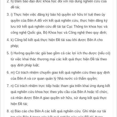
h) Đảm bảo đạo đức khoa học đối với nội dung nghiên cứu của
đề tài;
i) Thực hiện việc đăng ký bảo hộ quyền sở hữu trí tuệ theo ủy
quyền của Bên A đối với kết quả nghiên cứu, thực hiện đăng ký
lưu trữ kết quả nghiên cứu đề tài tại Cục Thông tin khoa học và
công nghệ Quốc gia, Bộ Khoa học và Công nghệ theo quy định;
k) Công bố kết quả thực hiện Đề tài sau khi được Bên A cho
phép;
l) Hưởng quyền tác giả bao gồm cả các lợi ích thu được (nếu có)
từ việc khai thác thương mại các kết quả thực hiện Đề tài theo
quy định pháp luật;
m) Có trách nhiệm chuyển giao kết quả nghiên cứu theo quy định
của Bên A và cơ quan quản lý Nhà nước có thẩm quyền;
n) Có trách nhiệm trực tiếp hoặc tham gia triển khai ứng dụng kết
quả nghiên cứu khoa học theo yêu cầu của Bên A hoặc tổ chức,
cá nhân được Bên A giao quyền sở hữu, sử dụng kết quả thực
hiện Đề tài;
o) Báo cáo cho Bên A các kết quả nghiên cứu. Ghi nhận sự tài