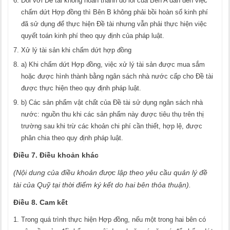
Đối với Đề tài không hoàn thành do lỗi của Bên A dẫn đến việc
chấm dứt Hợp đồng thì Bên B không phải bồi hoàn số kinh phí
đã sử dụng để thực hiện Đề tài nhưng vẫn phải thực hiện việc
quyết toán kinh phí theo quy định của pháp luật.
Xử lý tài sản khi chấm dứt hợp đồng
a) Khi chấm dứt Hợp đồng, việc xử lý tài sản được mua sắm
hoặc được hình thành bằng ngân sách nhà nước cấp cho Đề tài
được thực hiện theo quy định pháp luật.
b) Các sản phẩm vật chất của Đề tài sử dụng ngân sách nhà
nước: nguồn thu khi các sản phẩm này được tiêu thụ trên thị
trường sau khi trừ các khoản chi phí cần thiết, hợp lệ, được
phân chia theo quy định pháp luật.
Điều 7. Điều khoản khác
(Nội dung của điều khoản được lập theo yêu cầu quản lý đề
tài của Quỹ tại thời điểm ký kết do hai bên thỏa thuận).
Điều 8. Cam kết
Trong quá trình thực hiện Hợp đồng, nếu một trong hai bên có