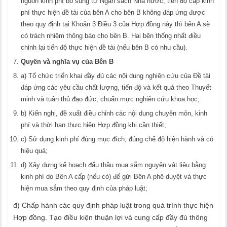
nguồn kinh phí bổ sung từ Ngân sách Nhà nước, tiến độ cấp kinh
phí thực hiện đề tài của bên A cho bên B không đáp ứng được
theo quy định tại Khoản 3 Điều 3 của Hợp đồng này thì bên A sẽ
có trách nhiệm thông báo cho bên B. Hai bên thống nhất điều
chỉnh lại tiến độ thực hiện đề tài (nếu bên B có nhu cầu).
Quyền và nghĩa vụ của Bên B
a) Tổ chức triển khai đầy đủ các nội dung nghiên cứu của Đề tài
đáp ứng các yêu cầu chất lượng, tiến độ và kết quả theo Thuyết
minh và tuân thủ đạo đức, chuẩn mực nghiên cứu khoa học;
b) Kiến nghị, đề xuất điều chỉnh các nội dung chuyên môn, kinh
phí và thời hạn thực hiện Hợp đồng khi cần thiết;
c) Sử dụng kinh phí đúng mục đích, đúng chế độ hiện hành và có
hiệu quả;
d) Xây dựng kế hoạch đấu thầu mua sắm nguyên vật liệu bằng
kinh phí do Bên A cấp (nếu có) để gửi Bên A phê duyệt và thực
hiện mua sắm theo quy định của pháp luật;
đ) Chấp hành các quy định pháp luật trong quá trình thực hiện
Hợp đồng. Tạo điều kiện thuận lợi và cung cấp đầy đủ thông