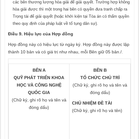
các bên thương lượng hòa giải để giải quyết. Trường hợp không
hòa giải được thì một trong hai bên có quyền đưa tranh chấp ra
Trọng tài để giải quyết (hoặc khởi kiện tại Tòa án có thẩm quyền
theo quy định của pháp luật về tố tụng dân sự).
Điều 9. Hiệu lực của Hợp đồng
Hợp đồng này có hiệu lực từ ngày ký. Hợp đồng này được lập
thành 10 bản và có giá trị như nhau, mỗi Bên giữ 05 bản./.
BÊN A
BÊN B
QUỸ PHÁT TRIỂN KHOA
TỔ CHỨC CHỦ TRÌ
HỌC VÀ CÔNG NGHỆ
(Chữ ký, ghi rõ họ và tên và
QUỐC GIA
đóng dấu)
(Chữ ký, ghi rõ họ và tên và
CHỦ NHIỆM ĐỀ TÀI
đóng dấu)
(Chữ ký, ghi rõ họ và tên)