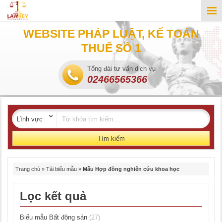
WEBSITE PHÁP LUẬT, KẾ TOÁN
THUẾ SỐ 1
Tổng đài tư vấn dịch vụ
02466565366
Tìm kiếm
Trang chủ
»
Tải biểu mẫu
»
Mẫu Hợp đồng nghiên cứu khoa học
Lọc kết quả
Biểu mẫu Bất động sản
(27)