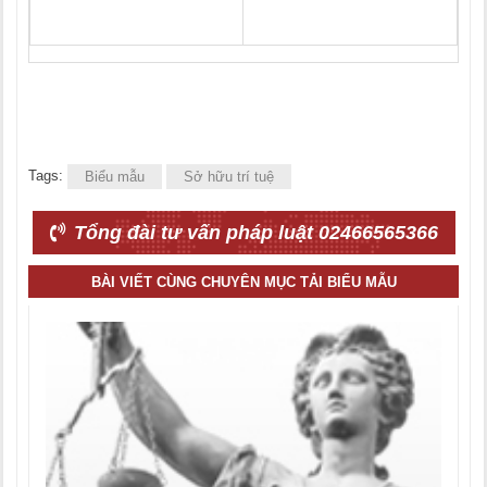
Tags:
Biểu mẫu
Sở hữu trí tuệ
Tổng đài tư vấn pháp luật 02466565366
BÀI VIẾT CÙNG CHUYÊN MỤC TẢI BIỂU MẪU