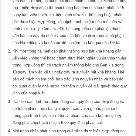
yêu cầu sửa đổi, bổ sung nội dung hoặc có căn cứ để chấm dứt
thực hiện Hợp đồng thì phải thông báo cho bên kia ít nhất là 15
ngày làm việc trước khi tiến hành sửa đổi, bổ sung hoặc chấm
dứt thực hiện Hợp đồng, xác định trách nhiệm của mỗi bên và
hình thức xử lý. Các sửa đổi, bổ sung (nếu có) phải lập thành
văn bản có đầy đủ chữ ký của các bên và được coi là bộ phận
của Hợp đồng và là căn cứ để nghiệm thu kết quả của Đề tài.
Khi một trong hai bên gặp phải trường hợp bất khả kháng dẫn
đến việc không thể hoặc chậm thực hiện nghĩa vụ đã thỏa thuận
trong Hợp đồng thì có trách nhiệm thông báo cho Bên kia trong
10 ngày làm việc kể từ ngày xảy ra sự kiện bất khả kháng. Hai
bên có trách nhiệm phối hợp xác định nguyên nhân và báo cáo
cơ quan quản lý nhà nước có thẩm quyền để giải quyết theo quy
định của pháp luật.
Hai bên cam kết thực hiện đúng các quy định của Hợp đồng và
có trách nhiệm hợp tác giải quyết các vướng mắc phát sinh
trong quá trình thực hiện. Bên vi phạm các cam kết trong Hợp
đồng phải chịu trách nhiệm theo quy định pháp luật.
Mọi tranh chấp phát sinh trong quá trình thực hiện Hợp đồng do