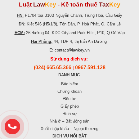
Luật
Law
Key
-
Kế toán thuế
Tax
Key
HN:
P1704 toà B10B Nguyễn Chánh, Trung Hoà, Cầu Giấy
ĐN:
Kiệt 546 (H5/1/8), Tôn Đản, P. Hoà Phát, Q. Cẩm Lệ
HCM:
26 đường 04, KDC Cityland Park Hills, P10, Q Gò Vấp
Hải Phòng:
44, TDP 4, thị trấn An Dương
E: contact@lawkey.vn
Sử dụng dịch vụ:
(024) 665.65.366
0967.591.128
|
DANH MỤC
Bảo hiểm
Chứng khoán
Đầu tư
Giấy phép
Hình sự
Nhà ở – Bất động sản
Xuất nhập khẩu – Ngoại thương
DỊCH VỤ NỔI BẬT