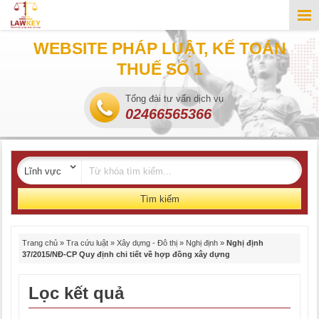
WEBSITE PHÁP LUẬT, KẾ TOÁN
THUẾ SỐ 1
Tổng đài tư vấn dịch vụ
02466565366
Tìm kiếm
Trang chủ
»
Tra cứu luật
»
Xây dựng - Đô thị
»
Nghị định
»
Nghị định
37/2015/NĐ-CP Quy định chi tiết về hợp đồng xây dựng
Lọc kết quả