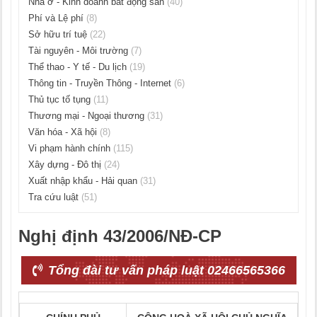
Nhà ở - Kinh doanh bất động sản
(40)
Phí và Lệ phí
(8)
Sở hữu trí tuệ
(22)
Tài nguyên - Môi trường
(7)
Thể thao - Y tế - Du lịch
(19)
Thông tin - Truyền Thông - Internet
(6)
Thủ tục tố tụng
(11)
Thương mại - Ngoại thương
(31)
Văn hóa - Xã hội
(8)
Vi phạm hành chính
(115)
Xây dựng - Đô thị
(24)
Xuất nhập khẩu - Hải quan
(31)
Tra cứu luật
(51)
Nghị định 43/2006/NĐ-CP
Tổng đài tư vấn pháp luật 02466565366