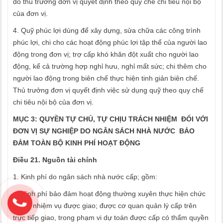
do thủ trưởng đơn vị quyết định theo quy chế chi tiêu nội bộ
của đơn vị.
4. Quỹ phúc lợi dùng để xây dựng, sửa chữa các công trình
phúc lợi, chi cho các hoạt động phúc lợi tập thể của người lao
động trong đơn vị; trợ cấp khó khăn đột xuất cho người lao
động, kể cả trường hợp nghỉ hưu, nghỉ mất sức; chi thêm cho
người lao động trong biên chế thực hiện tinh giản biên chế.
Thủ trưởng đơn vị quyết định việc sử dụng quỹ theo quy chế
chi tiêu nội bộ của đơn vị.
MỤC 3: QUYỀN TỰ CHỦ, TỰ CHỊU TRÁCH NHIỆM ĐỐI VỚI
ĐƠN VỊ SỰ NGHIỆP DO NGÂN SÁCH NHÀ NƯỚC BẢO
ĐẢM TOÀN BỘ KINH PHÍ HOẠT ĐỘNG
Điều 21. Nguồn tài chính
1. Kinh phí do ngân sách nhà nước cấp; gồm:
a) Kinh phí bảo đảm hoạt động thường xuyên thực hiện chức
năng, nhiệm vụ được giao; được cơ quan quản lý cấp trên
trực tiếp giao, trong phạm vi dự toán được cấp có thẩm quyền