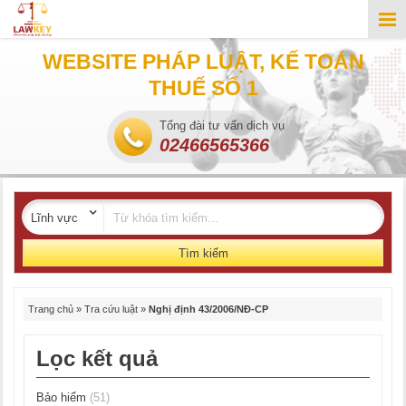
WEBSITE PHÁP LUẬT, KẾ TOÁN
THUẾ SỐ 1
Tổng đài tư vấn dịch vụ
02466565366
Tìm kiếm
Trang chủ
»
Tra cứu luật
»
Nghị định 43/2006/NĐ-CP
Lọc kết quả
Bảo hiểm
(51)