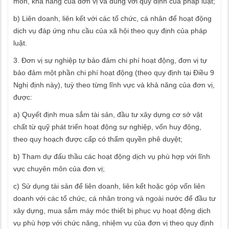
môn, khả năng của đơn vị và đúng với quy định của pháp luật;
b) Liên doanh, liên kết với các tổ chức, cá nhân để hoạt động
dịch vụ đáp ứng nhu cầu của xã hội theo quy định của pháp
luật.
3. Đơn vị sự nghiệp tự bảo đảm chi phí hoạt động, đơn vị tự
bảo đảm một phần chi phí hoạt động (theo quy định tại Điều 9
Nghị định này), tuỳ theo từng lĩnh vực và khả năng của đơn vị,
được:
a) Quyết định mua sắm tài sản, đầu tư xây dựng cơ sở vật
chất từ quỹ phát triển hoạt động sự nghiệp, vốn huy động,
theo quy hoạch được cấp có thẩm quyền phê duyệt;
b) Tham dự đấu thầu các hoạt động dịch vụ phù hợp với lĩnh
vực chuyên môn của đơn vị;
c) Sử dụng tài sản để liên doanh, liên kết hoặc góp vốn liên
doanh với các tổ chức, cá nhân trong và ngoài nước để đầu tư
xây dựng, mua sắm máy móc thiết bị phục vụ hoạt động dịch
vụ phù hợp với chức năng, nhiệm vụ của đơn vị theo quy định