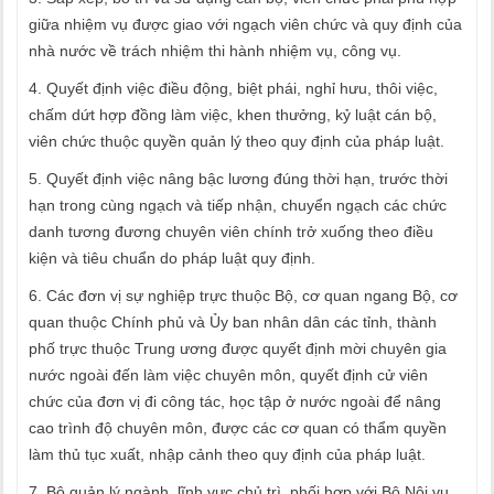
giữa nhiệm vụ được giao với ngạch viên chức và quy định của
nhà nước về trách nhiệm thi hành nhiệm vụ, công vụ.
4. Quyết định việc điều động, biệt phái, nghỉ hưu, thôi việc,
chấm dứt hợp đồng làm việc, khen thưởng, kỷ luật cán bộ,
viên chức thuộc quyền quản lý theo quy định của pháp luật.
5. Quyết định việc nâng bậc lương đúng thời hạn, trước thời
hạn trong cùng ngạch và tiếp nhận, chuyển ngạch các chức
danh tương đương chuyên viên chính trở xuống theo điều
kiện và tiêu chuẩn do pháp luật quy định.
6. Các đơn vị sự nghiệp trực thuộc Bộ, cơ quan ngang Bộ, cơ
quan thuộc Chính phủ và Ủy ban nhân dân các tỉnh, thành
phố trực thuộc Trung ương được quyết định mời chuyên gia
nước ngoài đến làm việc chuyên môn, quyết định cử viên
chức của đơn vị đi công tác, học tập ở nước ngoài để nâng
cao trình độ chuyên môn, được các cơ quan có thẩm quyền
làm thủ tục xuất, nhập cảnh theo quy định của pháp luật.
7. Bộ quản lý ngành, lĩnh vực chủ trì, phối hợp với Bộ Nội vụ,