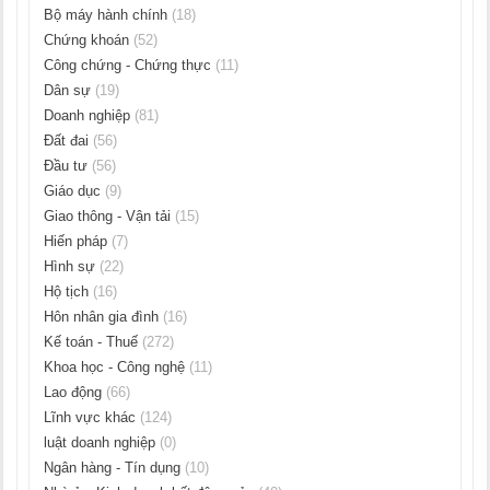
Bộ máy hành chính
(18)
Chứng khoán
(52)
Công chứng - Chứng thực
(11)
Dân sự
(19)
Doanh nghiệp
(81)
Đất đai
(56)
Đầu tư
(56)
Giáo dục
(9)
Giao thông - Vận tải
(15)
Hiến pháp
(7)
Hình sự
(22)
Hộ tịch
(16)
Hôn nhân gia đình
(16)
Kế toán - Thuế
(272)
Khoa học - Công nghệ
(11)
Lao động
(66)
Lĩnh vực khác
(124)
luật doanh nghiệp
(0)
Ngân hàng - Tín dụng
(10)