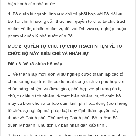
hiện hành của nhà nước.
4. Bộ quản lý ngành, lĩnh vực chủ trì phối hợp với Bộ Nội vụ,
Bộ Tài chính hướng dẫn thực hiện quyền tự chủ, tự chịu trách
nhiệm về thực hiện nhiệm vụ đối với lĩnh vực sự nghiệp thuộc
phạm vi quản lý nhà nước của Bộ.
MỤC 2: QUYỀN TỰ CHỦ, TỰ CHỊU TRÁCH NHIỆM VỀ TỔ
CHỨC BỘ MÁY, BIÊN CHẾ VÀ NHÂN SỰ
Điều 6. Về tổ chức bộ máy
1. Về thành lập mới: đơn vị sự nghiệp được thành lập các tổ
chức sự nghiệp trực thuộc để hoạt động dịch vụ phù hợp với
chức năng, nhiệm vụ được giao; phù hợp với phương án tự
chủ, tự chịu trách nhiệm về thực hiện nhiệm vụ, tổ chức bộ
máy và biên chế và tự bảo đảm kinh phí hoạt động (trừ những
tổ chức sự nghiệp mà pháp luật quy định thẩm quyền này
thuộc về Chính phủ, Thủ tướng Chính phủ, Bộ trưởng Bộ
quản lý ngành, Chủ tịch Ủy ban nhân dân cấp tỉnh).
2. Về sáp nhập, giải thể: các đơn vị sự nghiệp được sáp nhập,