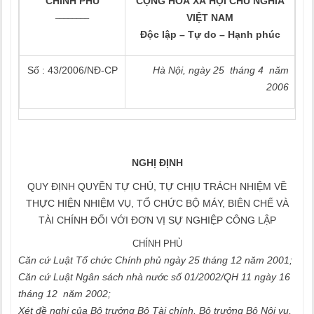
CHÍNH PHỦ
CỘNG HOÀ XÃ HỘI CHỦ NGHĨA
________
VIỆT NAM
Độc lập – Tự do – Hạnh phúc
Số : 43/2006/NĐ-CP
Hà Nội, ngày 25 tháng 4 năm
2006
NGHỊ ĐỊNH
QUY ĐỊNH QUYỀN TỰ CHỦ, TỰ CHỊU TRÁCH NHIỆM VỀ
THỰC HIỆN NHIỆM VỤ, TỔ CHỨC BỘ MÁY, BIÊN CHẾ VÀ
TÀI CHÍNH ĐỐI VỚI ĐƠN VỊ SỰ NGHIỆP CÔNG LẬP
CHÍNH PHỦ
Căn cứ Luật Tổ chức Chính phủ ngày 25 tháng 12 năm 2001;
Căn cứ Luật Ngân sách nhà nước số 01/2002/QH 11 ngày 16
tháng 12 năm 2002;
Xét đề nghị của Bộ trưởng Bộ Tài chính, Bộ trưởng Bộ Nội vụ,