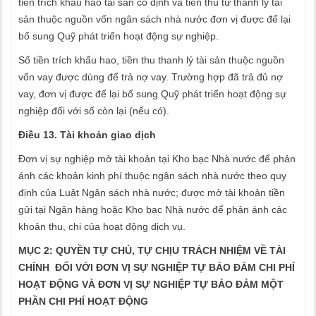
tiền trích khấu hao tài sản cố định và tiền thu từ thanh lý tài
sản thuộc nguồn vốn ngân sách nhà nước đơn vị được để lại
bổ sung Quỹ phát triển hoạt động sự nghiệp.
Số tiền trích khấu hao, tiền thu thanh lý tài sản thuộc nguồn
vốn vay được dùng để trả nợ vay. Trường hợp đã trả đủ nợ
vay, đơn vị được để lại bổ sung Quỹ phát triển hoạt động sự
nghiệp đối với số còn lại (nếu có).
Điều 13. Tài khoản giao dịch
Đơn vị sự nghiệp mở tài khoản tại Kho bạc Nhà nước để phản
ánh các khoản kinh phí thuộc ngân sách nhà nước theo quy
định của Luật Ngân sách nhà nước; được mở tài khoản tiền
gửi tại Ngân hàng hoặc Kho bạc Nhà nước để phản ánh các
khoản thu, chi của hoạt động dịch vụ.
MỤC 2: QUYỀN TỰ CHỦ, TỰ CHỊU TRÁCH NHIỆM VỀ TÀI
CHÍNH ĐỐI VỚI ĐƠN VỊ SỰ NGHIỆP TỰ BẢO ĐẢM CHI PHÍ
HOẠT ĐỘNG VÀ ĐƠN VỊ SỰ NGHIỆP TỰ BẢO ĐẢM MỘT
PHẦN CHI PHÍ HOẠT ĐỘNG