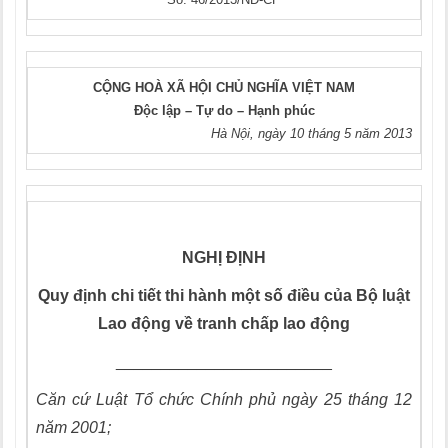
CỘNG HOÀ XÃ HỘI CHỦ NGHĨA VIỆT NAM
Độc lập – Tự do – Hạnh phúc
Hà Nội, ngày 10 tháng 5 năm 2013
NGHỊ ĐỊNH
Q
uy định chi tiết thi hành một số điều của
B
ộ luật
L
ao động về tranh chấp lao động
________________________
Căn cứ Luật
T
ổ chức Chính phủ ngày 25 th
á
ng 12
năm 2001;