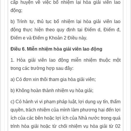
cấp huyện về việc bổ nhiệm
l
ại hòa giải viên lao
động;
b)
Tr
ì
nh tự, thủ tục bổ nhiệm lại hòa giải viên
l
ao
động thực hiện theo quy định tại Điểm d, Điểm đ,
Điểm e và Điểm g Khoản 2 Điều này.
Đi
ề
u 6. Miễn nhiệm hòa giải viên lao động
1.
Hòa giải viên lao động miễn nhiệm thuộc một
trong các trường h
ợ
p sau đây:
a)
Có đơn xin thôi tham gia hòa giải viên;
b)
Không hoàn thành nhiệm vụ hòa giải;
c)
Có hành vi vi phạm pháp luật, lợi dụng uy tín, thẩm
quyền, trách nhiệm của m
ì
nh làm phương hại đến lợi
ích của các bên hoặc lợi ích của Nhà nước trong quá
trình hòa giải hoặc từ chối nhiệm
v
ụ hòa giải từ 02