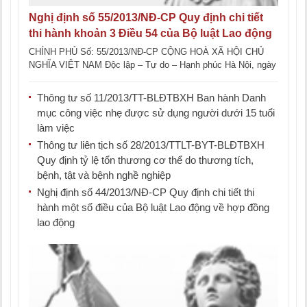
Nghị định số 55/2013/NĐ-CP Quy định chi tiết
thi hành khoản 3 Điều 54 của Bộ luật Lao động
về việc cấp phép hoạt động cho thuê lại lao
CHÍNH PHỦ Số: 55/2013/NĐ-CP CỘNG HOÀ XÃ HỘI CHỦ
động, việc ký quỹ và danh mục công việc được
NGHĨA VIỆT NAM Độc lập – Tự do – Hạnh phúc Hà Nội, ngày
22 tháng [...]
thực hiện cho thuê lại lao động
Thông tư số 11/2013/TT-BLĐTBXH Ban hành Danh
mục công việc nhẹ được sử dụng người dưới 15 tuổi
làm việc
Thông tư liên tịch số 28/2013/TTLT-BYT-BLĐTBXH
Quy định tỷ lệ tổn thương cơ thể do thương tích,
bệnh, tật và bệnh nghề nghiệp
Nghị định số 44/2013/NĐ-CP Quy định chi tiết thi
hành một số điều của Bộ luật Lao động về hợp đồng
lao động