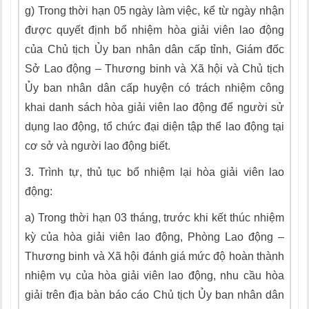
g) Trong thời hạn 05 ngày làm việc, kể từ ngày nhận
được quyết định bổ nhiệm hòa giải viên lao động
của Chủ tịch
Ủy
ban nhân dân cấp tỉnh, Giám đốc
Sở Lao động – Thương binh và Xã hội và Chủ tịch
Ủy
ban nhân dân cấp huyện có trách nhiệm công
khai danh sách hòa g
i
ải viên lao động để người sử
dụng lao động, t
ổ
chức đại diện tập th
ể
lao động tại
cơ sở và người lao động bi
ế
t.
3.
Trình tự, thủ tục bổ nhiệm lại hòa giải viên lao
động:
a)
Trong thời hạn 03 tháng, trước khi kết thúc nhiệm
kỳ của hòa giải viên lao động, Phòng Lao động –
Thương binh và Xã hội đánh giá mức độ
hoàn
thành
nhiệm vụ của hòa giải viên lao động, nhu cầu hòa
g
i
ải trên địa bàn báo cáo Chủ tịch Ủy ban nhân dân