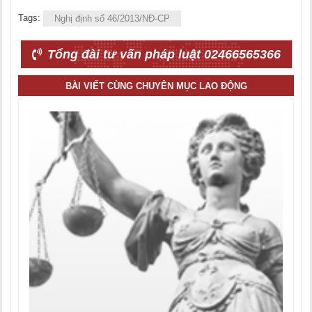
Tags:
Nghị định số 46/2013/NĐ-CP
Tổng đài tư vấn pháp luật 02466565366
BÀI VIẾT CÙNG CHUYÊN MỤC LAO ĐỘNG