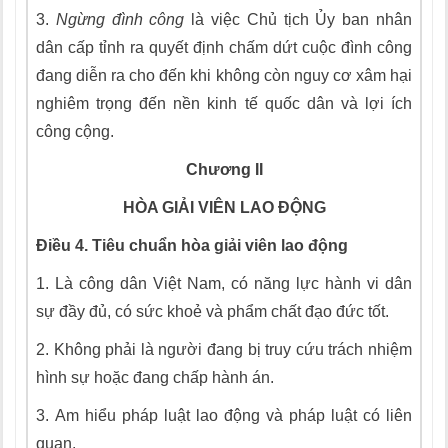
3.
Ngừng đình công
là việc Chủ tịch Ủy ban nhân
dân cấp tỉnh ra quyết định chấm dứt cuộc đình công
đang diễn ra cho đến khi không còn nguy cơ xâm hại
nghiêm trọng đến nền kinh tế quốc dân và lợi ích
công cộng.
Chương
II
HÒA GIẢI VIÊN LAO ĐỘNG
Điều 4. Tiêu chuẩn hòa giải viên lao động
1.
Là công dân Việt Nam, có năng lực hành v
i
dân
sự đầy đủ, có sức khoẻ và ph
ẩ
m chất đạo đức tốt.
2.
Không phải là người đang bị truy cứu trách nhiệm
hình sự hoặc đang chấp hành án.
3.
Am hi
ể
u pháp luật lao động và pháp luật có liên
quan.