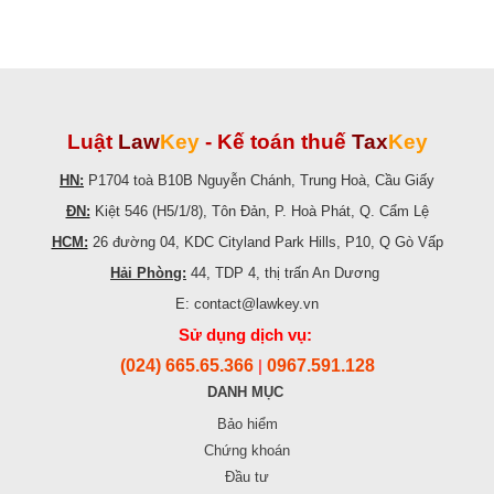
Luật
Law
Key
-
Kế toán thuế
Tax
Key
HN:
P1704 toà B10B Nguyễn Chánh, Trung Hoà, Cầu Giấy
ĐN:
Kiệt 546 (H5/1/8), Tôn Đản, P. Hoà Phát, Q. Cẩm Lệ
HCM:
26 đường 04, KDC Cityland Park Hills, P10, Q Gò Vấp
Hải Phòng:
44, TDP 4, thị trấn An Dương
E: contact@lawkey.vn
Sử dụng dịch vụ:
(024) 665.65.366
0967.591.128
|
DANH MỤC
Bảo hiểm
Chứng khoán
Đầu tư