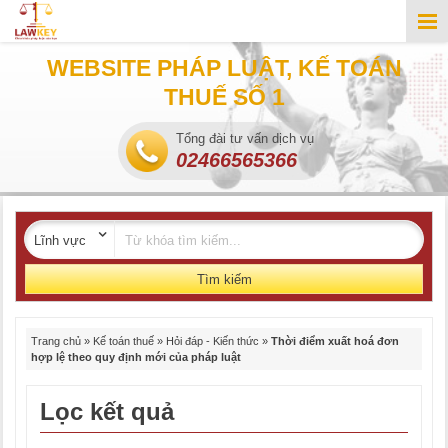
WEBSITE PHÁP LUẬT, KẾ TOÁN
THUẾ SỐ 1
Tổng đài tư vấn dịch vụ
02466565366
Tìm kiếm
Trang chủ
»
Kế toán thuế
»
Hỏi đáp - Kiến thức
»
Thời điểm xuất hoá đơn
hợp lệ theo quy định mới của pháp luật
Lọc kết quả