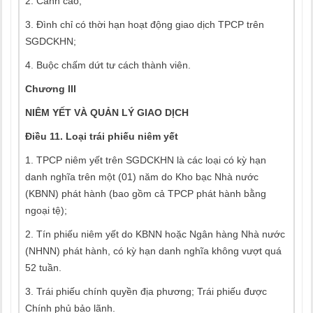
2. Cảnh cáo;
3. Đình chỉ có thời hạn hoạt động giao dịch TPCP trên
SGDCKHN;
4. Buộc chấm dứt tư cách thành viên.
Chương III
NIÊM YẾT VÀ QUẢN LÝ GIAO DỊCH
Điều 11. Loại trái phiếu niêm yết
1. TPCP niêm yết trên SGDCKHN là các loại có kỳ hạn
danh nghĩa trên một (01) năm do Kho bạc Nhà nước
(KBNN) phát hành (bao gồm cả TPCP phát hành bằng
ngoại tệ);
2. Tín phiếu niêm yết do KBNN hoặc Ngân hàng Nhà nước
(NHNN) phát hành, có kỳ hạn danh nghĩa không vượt quá
52 tuần.
3. Trái phiếu chính quyền địa phương; Trái phiếu được
Chính phủ bảo lãnh.