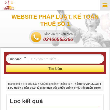
WEBSITE PHÁP LUẬT, KẾ TOÁN
THUẾ SỐ 1
Tổng đài tư vấn dịch vụ
02466565366
Tìm kiếm
Trang chủ
»
Tra cứu luật
»
Chứng khoán
»
Thông tư
»
Thông tư 234/2012/TT-
BTC Hướng dẫn quản lý giao dịch trái phiếu chính phủ, trái phiếu được
Lọc kết quả