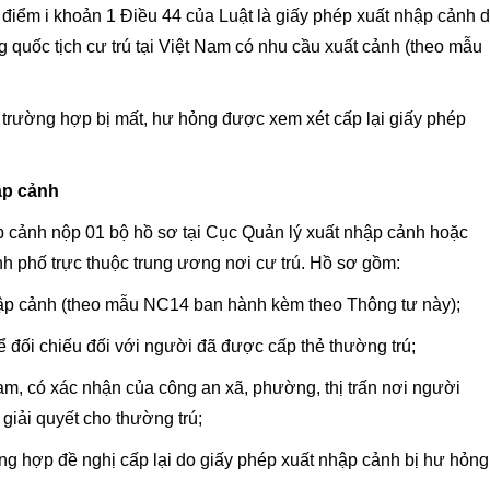
 tại điểm i khoản 1 Điều 44 của Luật là giấy phép xuất nhập cảnh 
quốc tịch cư trú tại Việt Nam có nhu cầu xuất cảnh (theo mẫu
 trường hợp bị mất, hư hỏng được xem xét cấp lại giấy phép
hập cảnh
ập cảnh nộp 01 bộ hồ sơ tại Cục Quản lý xuất nhập cảnh hoặc
h phố trực thuộc trung ương nơi cư trú. Hồ sơ gồm:
nhập cảnh (theo mẫu NC14 ban hành kèm theo Thông tư này);
ể đối chiếu đối với người đã được cấp thẻ thường trú;
t Nam, có xác nhận của công an xã, phường, thị trấn nơi người
giải quyết cho thường trú;
ng hợp đề nghị cấp lại do giấy phép xuất nhập cảnh bị hư hỏng