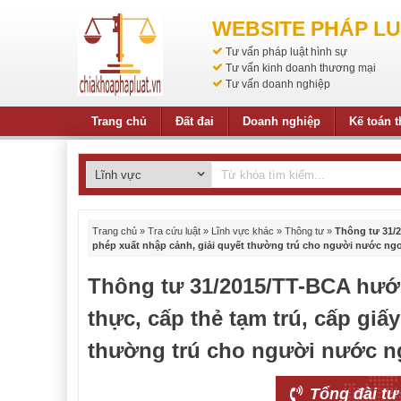
WEBSITE PHÁP LU
Tư vấn pháp luật hình sự
Tư vấn kinh doanh thương mại
Tư vấn doanh nghiệp
Trang chủ
Đất đai
Doanh nghiệp
Kế toán 
Trang chủ
»
Tra cứu luật
»
Lĩnh vực khác
»
Thông tư
»
Thông tư 31/2
phép xuất nhập cảnh, giải quyết thường trú cho người nước ngoà
Thông tư 31/2015/TT-BCA hướn
thực, cấp thẻ tạm trú, cấp giấ
thường trú cho người nước ng
Tổng đài tư