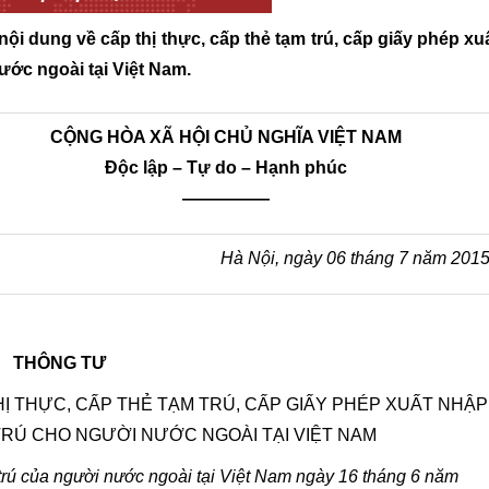
 dung về cấp thị thực, cấp thẻ tạm trú, cấp giấy phép xu
ước ngoài tại Việt Nam.
CỘNG HÒA XÃ HỘI CHỦ NGHĨA VIỆT NAM
Độc lập – Tự do – Hạnh phúc
—————
Hà Nội, ngày 06 tháng 7 năm 201
THÔNG TƯ
Ị THỰC, CẤP THẺ TẠM TRÚ, CẤP GIẤY PHÉP XUẤT NHẬP
TRÚ CHO NGƯỜI NƯỚC NGOÀI TẠI VIỆT NAM
trú của người nước ngoài tại Việt Nam ngày 16 tháng 6 năm