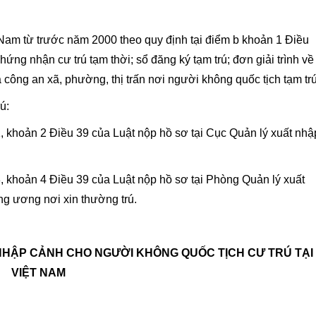
ệt Nam từ trước năm 2000 theo quy định tại điểm b khoản 1 Điều
hứng nhận cư trú tạm thời; sổ đăng ký tạm trú; đơn giải trình về
a công an xã, phường, thị trấn nơi người không quốc tịch tạm trú
ú:
1, khoản 2 Điều 39 của Luật nộp hồ sơ tại Cục Quản lý xuất nhậ
3, khoản 4 Điều 39 của Luật nộp hồ sơ tại Phòng Quản lý xuất
ng ương nơi xin thường trú.
 NHẬP CẢNH CHO NGƯỜI KHÔNG QUỐC TỊCH CƯ TRÚ TẠI
VIỆT NAM