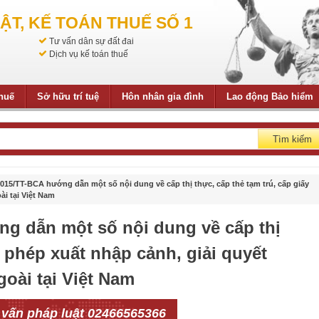
ẬT, KẾ TOÁN THUẾ SỐ 1
Tư vấn dân sự đất đai
Dịch vụ kế toán thuế
thuế
Sở hữu trí tuệ
Hôn nhân gia đình
Lao động Bảo hiểm
Tìm kiếm
015/TT-BCA hướng dẫn một số nội dung về cấp thị thực, cấp thẻ tạm trú, cấp giấy
i tại Việt Nam
g dẫn một số nội dung về cấp thị
y phép xuất nhập cảnh, giải quyết
oài tại Việt Nam
 vấn pháp luật 02466565366