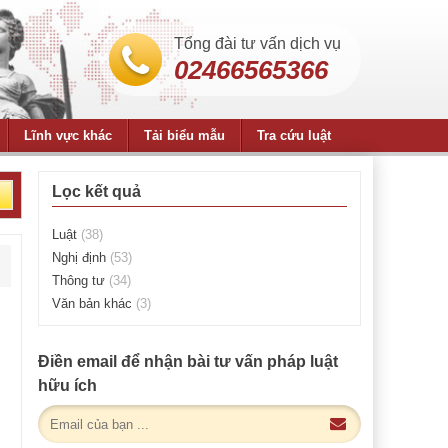
Tổng đài tư vấn dịch vụ
02466565366
Lĩnh vực khác
Tải biểu mẫu
Tra cứu luật
Lọc kết quả
Luật
(38)
Nghị định
(53)
Thông tư
(34)
Văn bản khác
(3)
Điền email để nhận bài tư vấn pháp luật
hữu ích