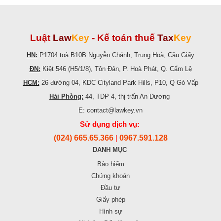
Luật
Law
Key
-
Kế toán thuế
Tax
Key
HN:
P1704 toà B10B Nguyễn Chánh, Trung Hoà, Cầu Giấy
ĐN:
Kiệt 546 (H5/1/8), Tôn Đản, P. Hoà Phát, Q. Cẩm Lệ
HCM:
26 đường 04, KDC Cityland Park Hills, P10, Q Gò Vấp
Hải Phòng:
44, TDP 4, thị trấn An Dương
E: contact@lawkey.vn
Sử dụng dịch vụ:
(024) 665.65.366
0967.591.128
|
DANH MỤC
Bảo hiểm
Chứng khoán
Đầu tư
Giấy phép
Hình sự