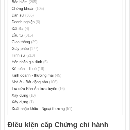
Bảo hiểm
(265)
Chứng khoán
(105)
Dân sự
(365)
Doanh nghiệp
(6)
Đất đai
(4)
Đầu tư
(315)
Giao thông
(29)
Giấy phép
(177)
Hình sự
(218)
Hôn nhân gia đình
(6)
Kế toán - Thuế
(19)
Kinh doanh - thương mại
(45)
Nhà ở - Bất động sản
(106)
Tra cứu Bản Án trực tuyến
(16)
Xây dựng
(10)
Xây dựng
(1)
Xuất nhập khẩu - Ngoại thương
(51)
Điều kiện cấp Chứng chỉ hành