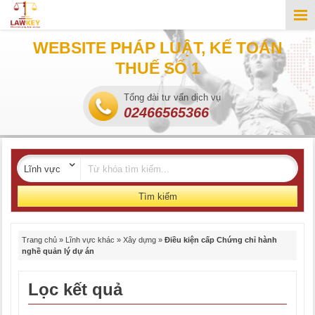
WEBSITE PHÁP LUẬT, KẾ TOÁN
THUẾ SỐ 1
Tổng đài tư vấn dịch vụ
02466565366
Tìm kiếm
Trang chủ
»
Lĩnh vực khác
»
Xây dựng
»
Điều kiện cấp Chứng chỉ hành
nghề quản lý dự án
Lọc kết quả