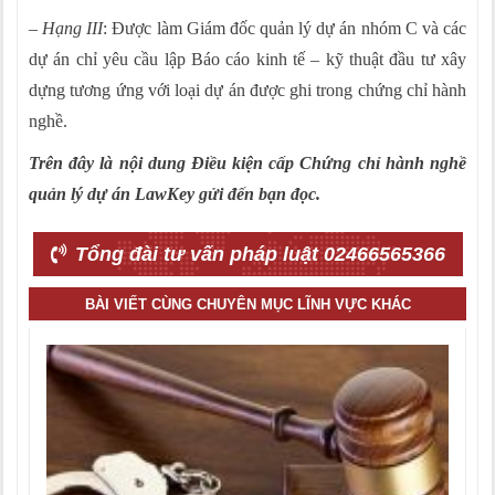
–
Hạng III
: Được làm Giám đốc quản lý dự án nhóm C và các
dự án chỉ yêu cầu lập Báo cáo kinh tế – kỹ thuật đầu tư xây
dựng tương ứng với loại dự án được ghi trong chứng chỉ hành
nghề.
Trên đây là nội dung Điều kiện
cấp Chứng chỉ hành nghề
quản lý dự án
LawKey gửi đến bạn đọc.
Tổng đài tư vấn pháp luật 02466565366
BÀI VIẾT CÙNG CHUYÊN MỤC LĨNH VỰC KHÁC