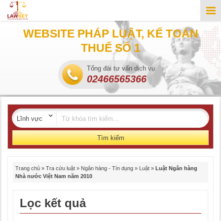
WEBSITE PHÁP LUẬT, KẾ TOÁN
THUẾ SỐ 1
Tổng đài tư vấn dịch vụ
02466565366
Tìm kiếm
Trang chủ
»
Tra cứu luật
»
Ngân hàng - Tín dụng
»
Luật
»
Luật Ngân hàng
Nhà nước Việt Nam năm 2010
Lọc kết quả