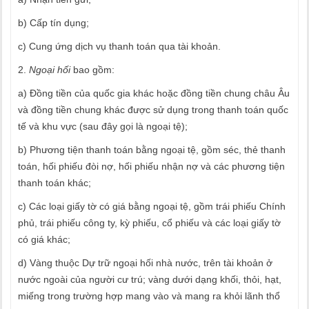
b) Cấp tín dụng;
c) Cung ứng dịch vụ thanh toán qua tài khoản.
2.
Ngoại hối
bao gồm:
a) Đồng tiền của quốc gia khác hoặc đồng tiền chung châu Âu
và đồng tiền chung khác được sử dụng trong thanh toán quốc
tế và khu vực (sau đây gọi là ngoại tệ);
b) Phương tiện thanh toán bằng ngoại tệ, gồm séc, thẻ thanh
toán, hối phiếu đòi nợ, hối phiếu nhận nợ và các phương tiện
thanh toán khác;
c) Các loại giấy tờ có giá bằng ngoại tệ, gồm trái phiếu Chính
phủ, trái phiếu công ty, kỳ phiếu, cổ phiếu và các loại giấy tờ
có giá khác;
d) Vàng thuộc Dự trữ ngoại hối nhà nước, trên tài khoản ở
nước ngoài của người cư trú; vàng dưới dạng khối, thỏi, hạt,
miếng trong trường hợp mang vào và mang ra khỏi lãnh thổ