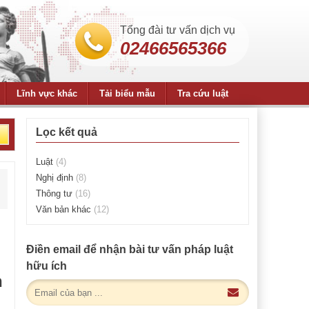
Tổng đài tư vấn dịch vụ
02466565366
Lĩnh vực khác
Tải biểu mẫu
Tra cứu luật
Lọc kết quả
Luật
(4)
Nghị định
(8)
Thông tư
(16)
Văn bản khác
(12)
Điền email để nhận bài tư vấn pháp luật
hữu ích
h