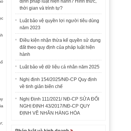
định pháp luật hiện hành? Hình thức,
ao
thời gian và trình tự?
ọc
Luật bảo vệ quyền lợi người tiêu dùng
năm 2023
nh
Điều kiện nhận thừa kế quyền sử dụng
đất theo quy định của pháp luật hiện
hành
số
Luật bảo vệ dữ liệu cá nhân năm 2025
Nghị định 154/2025/NĐ-CP Quy định
về tinh giản biên chế
ạy
Nghị Định 111/2021/ NĐ-CP SỬA ĐỔI
ia
NGHỊ ĐỊNH 43/2017/NĐ-CP QUY
ĐỊNH VỀ NHÃN HÀNG HÓA
ư;
Pháp luật và kinh doanh