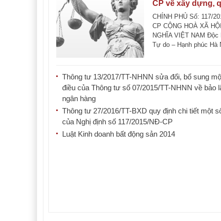
CP về xây dựng, 
lý và sử dụng hệ 
CHÍNH PHỦ Số: 117/20
thông tin về nhà ở
CP CỘNG HOÀ XÃ HỘ
NGHĨA VIỆT NAM Độc l
thị trường bất độ
Tự do – Hạnh phúc Hà 
sản
ngày 12 tháng [...]
Thông tư 13/2017/TT-NHNN sửa đổi, bổ sung mộ
điều của Thông tư số 07/2015/TT-NHNN về bảo l
ngân hàng
Thông tư 27/2016/TT-BXD quy định chi tiết một s
của Nghị định số 117/2015/NĐ-CP
Luật Kinh doanh bất động sản 2014