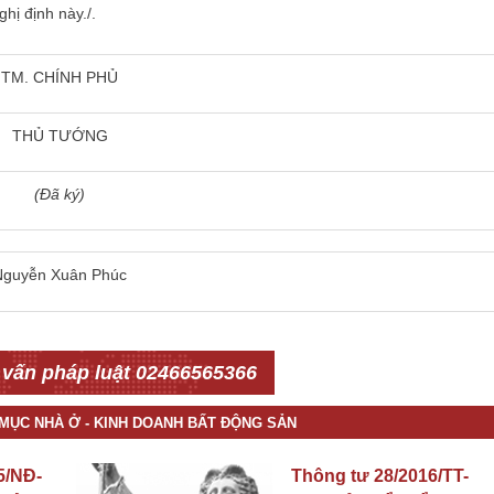
hị định này./.
TM. CHÍNH PHỦ
THỦ TƯỚNG
(Đã ký)
Nguyễn Xuân Phúc
 vấn pháp luật 02466565366
 MỤC NHÀ Ở - KINH DOANH BẤT ĐỘNG SẢN
5/NĐ-
Thông tư 28/2016/TT-