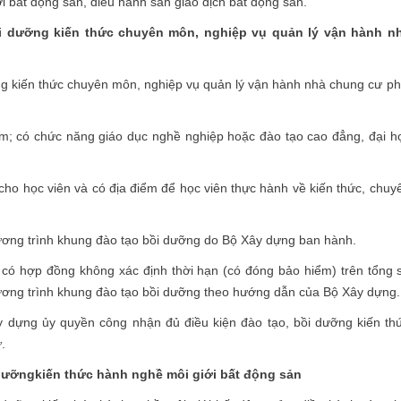
i bất động sản, điều hành sàn giao dịch bất động sản.
bồi dưỡng kiến thức chuyên môn, nghiệp vụ quản lý vận hành n
ng kiến thức chuyên môn, nghiệp vụ quản lý vận hành nhà chung cư ph
Nam; có chức năng giáo dục nghề nghiệp hoặc đào tạo cao đẳng, đại h
cho học viên và có địa điểm để học viên thực hành về kiến thức, chuy
chương trình khung đào tạo bồi dưỡng do Bộ Xây dựng ban hành.
c có hợp đồng không xác định thời hạn (có đóng bảo hiểm) trên tổng 
hương trình khung đào tạo bồi dưỡng theo hướng dẫn của Bộ Xây dựng.
dựng ủy quyền công nhận đủ điều kiện đào tạo, bồi dưỡng kiến th
.
 dưỡng
kiến thức hành nghề môi giới bất động sản