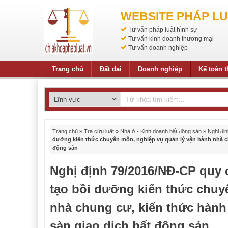
WEBSITE PHÁP LU
Tư vấn pháp luật hình sự
Tư vấn kinh doanh thương mại
Tư vấn doanh nghiệp
Trang chủ
Đất đai
Doanh nghiệp
Kế toán 
Trang chủ
»
Tra cứu luật
»
Nhà ở - Kinh doanh bất động sản
»
Nghị địn
dưỡng kiến thức chuyên môn, nghiệp vụ quản lý vận hành nhà ch
động sản
Nghị định 79/2016/NĐ-CP quy 
tạo bồi dưỡng kiến thức chuy
nhà chung cư, kiến thức hành
sàn giao dịch bất động sản