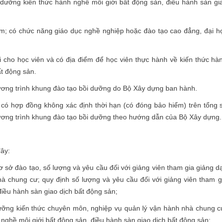
i dưỡng kiến thức hành nghề môi giới bất động sản, điều hành sàn gi
Nam; có chức năng giáo dục nghề nghiệp hoặc đào tạo cao đẳng, đại h
 cho học viên và có địa điểm để học viên thực hành về kiến thức hà
ất động sản.
chương trình khung đào tạo bồi dưỡng do Bộ Xây dựng ban hành.
c có hợp đồng không xác định thời hạn (có đóng bảo hiểm) trên tổng 
hương trình khung đào tạo bồi dưỡng theo hướng dẫn của Bộ Xây dựng.
ây:
cơ sở đào tạo, số lượng và yêu cầu đối với giảng viên tham gia giảng d
à chung cư; quy định số lượng và yêu cầu đối với giảng viên tham g
điều hành sàn giao dịch bất động sản;
dưỡng kiến thức chuyên môn, nghiệp vụ quản lý vận hành nhà chung c
nghề môi giới bất động sản, điều hành sàn giao dịch bất động sản;