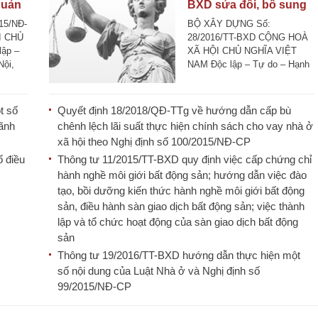
quản
BXD sửa đổi, bổ sung
thống
một số quy định
15/NĐ-
BỘ XÂY DỰNG Số:
 và
của Thông tư số
I CHỦ
28/2016/TT-BXD CỘNG HOÀ
ập –
XÃ HỘI CHỦ NGHĨA VIỆT
ng
10/2015/TT-BXD
Nội,
NAM Độc lập – Tự do – Hạnh
phúc Hà Nội, ngày [...]
t số
Quyết định 18/2018/QĐ-TTg về hướng dẫn cấp bù
ãnh
chênh lệch lãi suất thực hiện chính sách cho vay nhà ở
xã hội theo Nghị định số 100/2015/NĐ-CP
ố điều
Thông tư 11/2015/TT-BXD quy định việc cấp chứng chỉ
hành nghề môi giới bất động sản; hướng dẫn việc đào
tạo, bồi dưỡng kiến thức hành nghề môi giới bất động
sản, điều hành sàn giao dịch bất động sản; việc thành
lập và tổ chức hoạt động của sàn giao dịch bất động
sản
Thông tư 19/2016/TT-BXD hướng dẫn thực hiện một
số nội dung của Luật Nhà ở và Nghị định số
99/2015/NĐ-CP