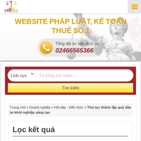
WEBSITE PHÁP LUẬT, KẾ TOÁN
THUẾ SỐ 1
Tổng đài tư vấn dịch vụ
02466565366
Tìm kiếm
Trang chủ
»
Doanh nghiệp
»
Hỏi đáp - Kiến thức
»
Thủ tục thành lập quỹ đầu
tư khởi nghiệp sáng tạo
Lọc kết quả