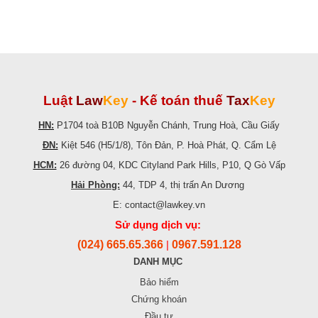
Luật
Law
Key
-
Kế toán thuế
Tax
Key
HN:
P1704 toà B10B Nguyễn Chánh, Trung Hoà, Cầu Giấy
ĐN:
Kiệt 546 (H5/1/8), Tôn Đản, P. Hoà Phát, Q. Cẩm Lệ
HCM:
26 đường 04, KDC Cityland Park Hills, P10, Q Gò Vấp
Hải Phòng:
44, TDP 4, thị trấn An Dương
E: contact@lawkey.vn
Sử dụng dịch vụ:
(024) 665.65.366
0967.591.128
|
DANH MỤC
Bảo hiểm
Chứng khoán
Đầu tư