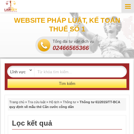
WEBSITE PHÁP LUẬT, KẾ TOÁN
THUẾ SỐ 1
Tổng đài tư vấn dịch vụ
02466565366
Tìm kiếm
Trang chủ
»
Tra cứu luật
»
Hộ tịch
»
Thông tư
»
Thông tư 61/2015/TT-BCA
quy định về mẫu thẻ Căn cước công dân
Lọc kết quả