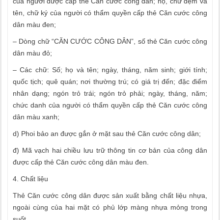
của người được cấp thẻ Căn cước công dân; họ, chữ đệm và
tên, chữ ký của người có thẩm quyền cấp thẻ Căn cước công
dân màu đen;
– Dòng chữ “CĂN CƯỚC CÔNG DÂN”, số thẻ Căn cước công
dân màu đỏ;
– Các chữ: Số; họ và tên; ngày, tháng, năm sinh; giới tính;
quốc tịch; quê quán; nơi thường trú; có giá trị đến; đặc điểm
nhân dạng; ngón trỏ trái; ngón trỏ phải; ngày, tháng, năm;
chức danh của người có thẩm quyền cấp thẻ Căn cước công
dân màu xanh;
d) Phoi bảo an được gắn ở mặt sau thẻ Căn cước công dân;
đ) Mã vạch hai chiều lưu trữ thông tin cơ bản của công dân
được cấp thẻ Căn cước công dân màu đen.
4. Chất liệu
Thẻ Căn cước công dân được sản xuất bằng chất liệu nhựa,
ngoài cùng của hai mặt có phủ lớp màng nhựa mỏng trong
suốt.