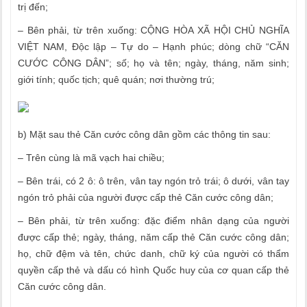
trị đến;
– Bên phải, từ trên xuống: CỘNG HÒA XÃ HỘI CHỦ NGHĨA
VIỆT NAM, Độc lập – Tự do – Hạnh phúc; dòng chữ “CĂN
CƯỚC CÔNG DÂN”; số; họ và tên; ngày, tháng, năm sinh;
giới tính; quốc tịch; quê quán; nơi thường trú;
b) Mặt sau thẻ Căn cước công dân gồm các thông tin sau:
– Trên cùng là mã vạch hai chiều;
– Bên trái, có 2 ô: ô trên, vân tay ngón trỏ trái; ô dưới, vân tay
ngón trỏ phải của người được cấp thẻ Căn cước công dân;
– Bên phải, từ trên xuống: đặc điểm nhân dạng của người
được cấp thẻ; ngày, tháng, năm cấp thẻ Căn cước công dân;
họ, chữ đệm và tên, chức danh, chữ ký của người có thẩm
quyền cấp thẻ và dấu có hình Quốc huy của cơ quan cấp thẻ
Căn cước công dân.