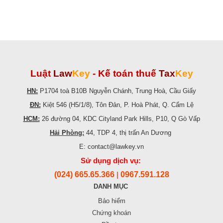
Luật
Law
Key
-
Kế toán thuế
Tax
Key
HN:
P1704 toà B10B Nguyễn Chánh, Trung Hoà, Cầu Giấy
ĐN:
Kiệt 546 (H5/1/8), Tôn Đản, P. Hoà Phát, Q. Cẩm Lệ
HCM:
26 đường 04, KDC Cityland Park Hills, P10, Q Gò Vấp
Hải Phòng:
44, TDP 4, thị trấn An Dương
E: contact@lawkey.vn
Sử dụng dịch vụ:
(024) 665.65.366
0967.591.128
|
DANH MỤC
Bảo hiểm
Chứng khoán