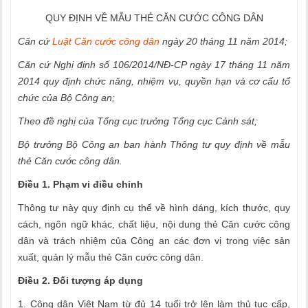
QUY ĐỊNH VỀ MẪU THẺ CĂN CƯỚC CÔNG DÂN
Căn cứ
Luật Căn cước công dân
ngày 20 tháng
11
năm 2014;
Căn cứ Nghị định số 106/2014/N
Đ
-CP ngày 17 tháng 11 n
ă
m
20
1
4 quy định chức năng, nhiệm vụ, quy
ề
n hạn và cơ cấu tổ
chức của Bộ Công an;
Theo đề nghị của Tổng cục trưởng T
ổ
ng cục C
ả
nh sát;
Bộ trưởng Bộ Công an ban hành Thông tư quy định về mẫu
thẻ Căn cước công d
â
n.
Điều 1. Phạm vi điều chỉnh
Thông tư này quy định cụ thể về hình dáng, kích thước, quy
cách, ngôn ngữ khác, chất liệu, nội dung thẻ Căn cước công
dân và trách nhiệm của Công an các đơn vị trong việc sản
xuất, quản lý mẫu thẻ Căn cước công dân.
Điều 2. Đối tượng áp dụng
1. Công dân Việt Nam từ đủ 14 tuổi trở lên làm thủ tục cấp,