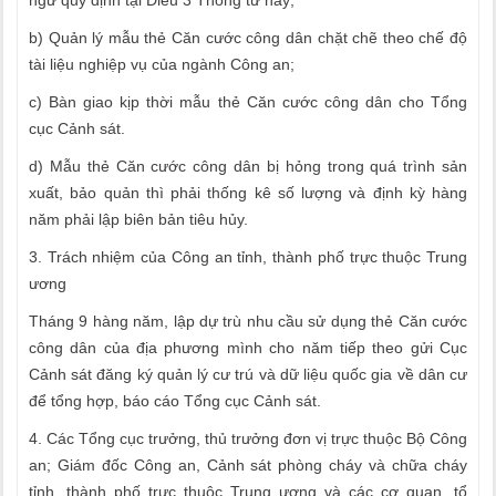
ngữ quy định tại Điều 3 Thông tư này;
b) Quản lý mẫu thẻ Căn cước công dân chặt chẽ theo chế độ
tài liệu nghiệp vụ của ngành Công an;
c) Bàn giao kịp thời mẫu thẻ Căn cước công dân cho Tổng
cục Cảnh sát.
d) Mẫu thẻ Căn cước công dân bị hỏng trong quá trình sản
xuất, bảo quản thì phải thống kê số lượng và định kỳ hàng
năm phải lập biên bản tiêu hủy.
3. Trách nhiệm của Công an tỉnh, thành phố trực thuộc Trung
ương
Tháng 9 hàng năm, lập dự trù nhu cầu sử dụng thẻ Căn cước
công dân của địa phương mình cho năm tiếp theo gửi Cục
Cảnh sát đăng ký quản lý cư trú và dữ liệu quốc gia về dân cư
để tổng hợp, báo cáo Tổng cục Cảnh sát.
4. Các Tổng cục trưởng, thủ trưởng đơn vị trực thuộc Bộ Công
an; Giám đốc Công an, Cảnh sát phòng cháy và chữa cháy
tỉnh, thành phố trực thuộc Trung ương và các cơ quan, tổ