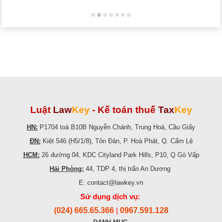
Luật
Law
Key
-
Kế toán thuế
Tax
Key
HN:
P1704 toà B10B Nguyễn Chánh, Trung Hoà, Cầu Giấy
ĐN:
Kiệt 546 (H5/1/8), Tôn Đản, P. Hoà Phát, Q. Cẩm Lệ
HCM:
26 đường 04, KDC Cityland Park Hills, P10, Q Gò Vấp
Hải Phòng:
44, TDP 4, thị trấn An Dương
E: contact@lawkey.vn
Sử dụng dịch vụ:
(024) 665.65.366
0967.591.128
|