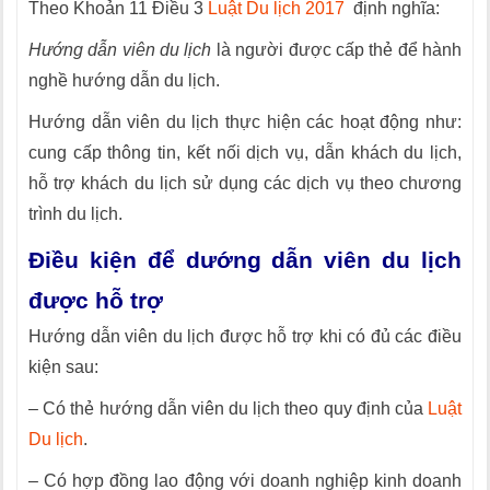
Theo Khoản 11 Điều 3
Luật Du lịch 2017
định nghĩa:
Hư
ớng dẫn vi
ên du l
ịch
l
à ngư
ời được cấp thẻ để h
ành
ngh
ề hướng dẫn du lịch.
Hướng dẫn viên du lịch thực hiện các ho
ạt động như:
cung cấp th
ông tin, k
ết nối dịch vụ, dẫn kh
ách du l
ịch,
hỗ trợ kh
ách du l
ịch sử dụng c
ác d
ịch vụ theo chương
tr
ình du l
ịch.
Điều kiện để dướng dẫn viên du lịch
được hỗ trợ
Hướng dẫn viên du lịch được hỗ trợ khi có đủ các điều
kiện sau:
– Có thẻ hướng dẫn viên du lịch theo quy định của
Luật
Du lịch
.
– Có hợp đồng lao động với doanh nghiệp kinh doanh