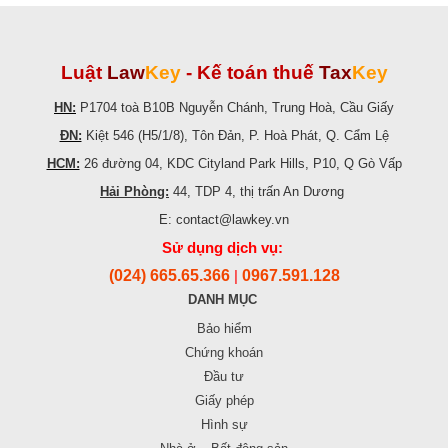
Luật
Law
Key
-
Kế toán thuế
Tax
Key
HN:
P1704 toà B10B Nguyễn Chánh, Trung Hoà, Cầu Giấy
ĐN:
Kiệt 546 (H5/1/8), Tôn Đản, P. Hoà Phát, Q. Cẩm Lệ
HCM:
26 đường 04, KDC Cityland Park Hills, P10, Q Gò Vấp
Hải Phòng:
44, TDP 4, thị trấn An Dương
E: contact@lawkey.vn
Sử dụng dịch vụ:
(024) 665.65.366
0967.591.128
|
DANH MỤC
Bảo hiểm
Chứng khoán
Đầu tư
Giấy phép
Hình sự