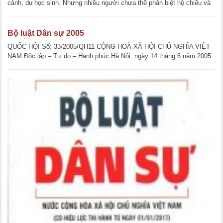
cảnh, du học sinh. Nhưng nhiều người chưa thể phân biệt hộ chiếu và
thị thực khác [...]
Bộ luật Dân sự 2005
QUỐC HỘI Số: 33/2005/QH11 CỘNG HOÀ XÃ HỘI CHỦ NGHĨA VIỆT
NAM Độc lập – Tự do – Hạnh phúc Hà Nội, ngày 14 tháng 6 năm 2005
BỘ LUẬT DÂN SỰ Căn cứ vào [...]