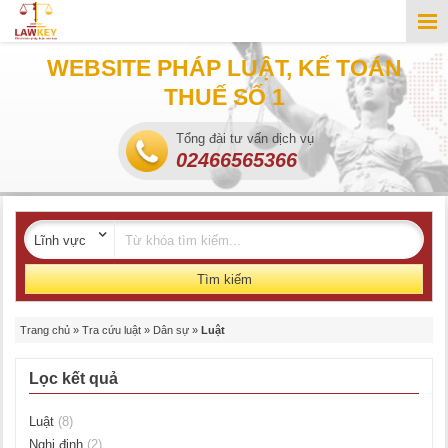
WEBSITE PHÁP LUẬT, KẾ TOÁN
THUẾ SỐ 1
Tổng đài tư vấn dịch vụ
02466565366
Tìm kiếm
Trang chủ
»
Tra cứu luật
»
Dân sự
»
Luật
Lọc kết quả
Luật
(8)
Nghị định
(2)