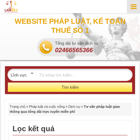
WEBSITE PHÁP LUẬT, KẾ TOÁN
THUẾ SỐ 1
Tổng đài tư vấn dịch vụ
02466565366
Tìm kiếm
Trang chủ
»
Pháp luật và cuộc sống
»
Dịch vụ
»
Tư vấn pháp luật giao
thông qua tổng đài trực tuyến miễn phí
Lọc kết quả