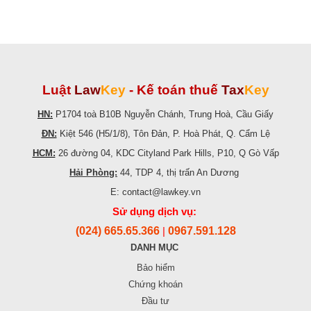
Luật
Law
Key
-
Kế toán thuế
Tax
Key
HN:
P1704 toà B10B Nguyễn Chánh, Trung Hoà, Cầu Giấy
ĐN:
Kiệt 546 (H5/1/8), Tôn Đản, P. Hoà Phát, Q. Cẩm Lệ
HCM:
26 đường 04, KDC Cityland Park Hills, P10, Q Gò Vấp
Hải Phòng:
44, TDP 4, thị trấn An Dương
E: contact@lawkey.vn
Sử dụng dịch vụ:
(024) 665.65.366
0967.591.128
|
DANH MỤC
Bảo hiểm
Chứng khoán
Đầu tư